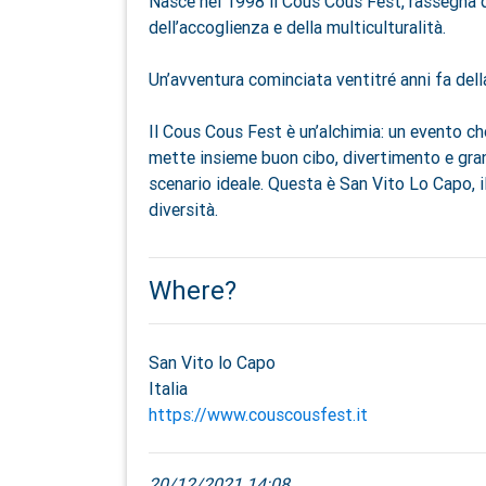
Nasce nel 1998 il Cous Cous Fest, rassegna 
dell’accoglienza e della multiculturalità.
Un’avventura cominciata ventitré anni fa de
Il Cous Cous Fest è un’alchimia: un evento ch
mette insieme buon cibo, divertimento e grand
scenario ideale. Questa è San Vito Lo Capo, il
diversità.
Where?
San Vito lo Capo
Italia
https://www.couscousfest.it
20/12/2021 14:08