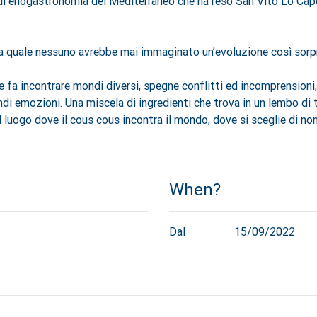
di enogastronomia del Mediterraneo che ha reso San Vito Lo Capo
lla quale nessuno avrebbe mai immaginato un’evoluzione così sorp
e fa incontrare mondi diversi, spegne conflitti ed incomprensioni, 
i emozioni. Una miscela di ingredienti che trova in un lembo di ter
 luogo dove il cous cous incontra il mondo, dove si sceglie di non 
When?
Dal
15/09/2022