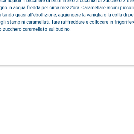
sca liquida 1 bicchiere di latte intero 3 cucchiai di zucchero 2 ste
agno in acqua fredda per circa mezz’ora. Caramellare alcuni piccol
tando quasi all’ebollizione; aggiungere la vaniglia e la colla di 
i stampini caramellati; fare raffreddare e collocare in frigorifer
o zucchero caramellato sul budino.