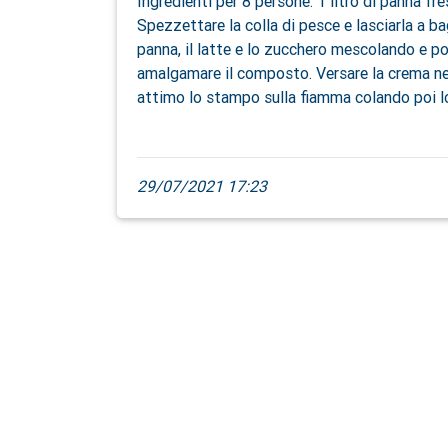
Ingredienti per 8 persone: 1 litro di panna fre
Spezzettare la colla di pesce e lasciarla a b
panna, il latte e lo zucchero mescolando e por
amalgamare il composto. Versare la crema negl
attimo lo stampo sulla fiamma colando poi l
29/07/2021 17:23