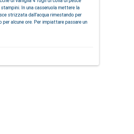
cche di vaniglia 4 fogli di colla di pesce
i stampini. In una casseruola mettere la
pesce strizzata dall’acqua rimestando per
o per alcune ore. Per impiattare passare un