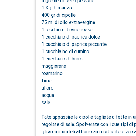
Ingredienti per 6 persone:
1 Kg di manzo
400 gr di cipolle
75 ml di olio extravergine
1 bicchiere di vino rosso
1 cucchiaio di paprica dolce
1 cucchiaio di paprica piccante
1 cucchiaino di cumino
1 cucchiaio di burro
maggiorana
rosmarino
timo
alloro
acqua
sale
Fate appassire le cipolle tagliate a fette in 
regolate di sale. Spolverate con i due tipi d
gli aromi, uniteli al burro ammorbidito e ver