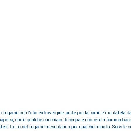
un tegame con l’olio extravergine, unite poi la carne e rosolatela d
i paprica, unite qualche cucchiaio di acqua e cuocete a fiamma bas
sate il tutto nel tegame mescolando per qualche minuto. Servite c