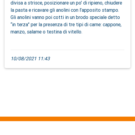
divisa a strisce, posizionare un po’ di ripieno, chiudere
la pasta e ricavare gli anolini con l’apposito stampo.
Gli anolini vanno poi cotti in un brodo speciale detto
“in terza” per la presenza di tre tipi di carne: cappone,
manzo, salame o testina di vitello.
10/08/2021 11:43
Chi siamo
Attivitá
Contattaci
Privacy
Cookies
Termini e Condizioni