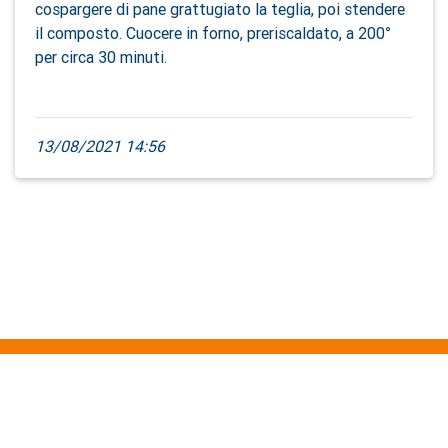
cospargere di pane grattugiato la teglia, poi stendere
il composto. Cuocere in forno, preriscaldato, a 200°
per circa 30 minuti.
13/08/2021 14:56
Chi siamo
Attivitá
Contattaci
Privacy
Cookies
Termini e Condizioni